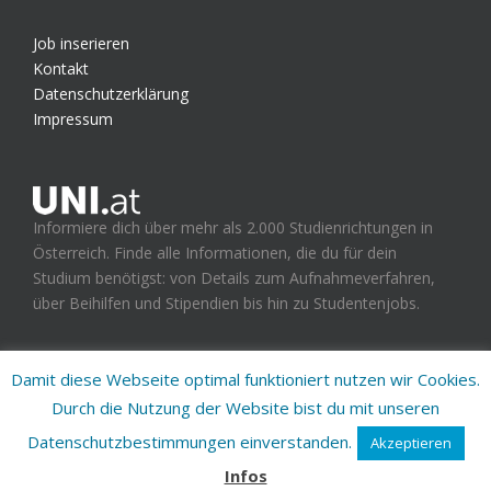
Job inserieren
Kontakt
Datenschutzerklärung
Impressum
Informiere dich über mehr als 2.000 Studienrichtungen in
Österreich. Finde alle Informationen, die du für dein
Studium benötigst: von Details zum Aufnahmeverfahren,
über Beihilfen und Stipendien bis hin zu Studentenjobs.
Damit diese Webseite optimal funktioniert nutzen wir Cookies.
Durch die Nutzung der Website bist du mit unseren
UNI.at - Studienplattform für Österreich
Datenschutzbestimmungen einverstanden.
Akzeptieren
facebook
twitter
Infos