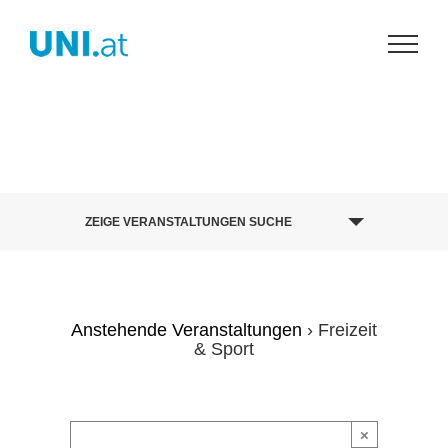
Zum
Inhalt
springen
Veranstaltungen
ZEIGE VERANSTALTUNGEN SUCHE
Suche
und
Ansichten,
Anstehende Veranstaltungen
› Freizeit
& Sport
Navigation
×