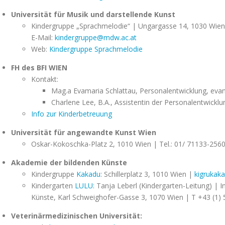
Universität für Musik und darstellende Kunst
Kindergruppe „Sprachmelodie“ | Ungargasse 14, 1030 Wien
E-Mail:
kindergruppe@mdw.ac.at
Web:
Kindergruppe Sprachmelodie
FH des BFI WIEN
Kontakt:
Mag.a Evamaria Schlattau, Personalentwicklung,
evam
Charlene Lee, B.A., Assistentin der Personalentwickl
Info zur Kinderbetreuung
Universität für angewandte Kunst Wien
Oskar-Kokoschka-Platz 2, 1010 Wien | Tel.: 01/ 71133-2560
Akademie der bildenden Künste
Kindergruppe
Kakadu
: Schillerplatz 3, 1010 Wien |
kigrukak
Kindergarten
LULU
: Tanja Leberl (Kindergarten-Leitung) |
Künste, Karl Schweighofer-Gasse 3, 1070 Wien | T +43 (1)
Veterinärmedizinischen Universität: