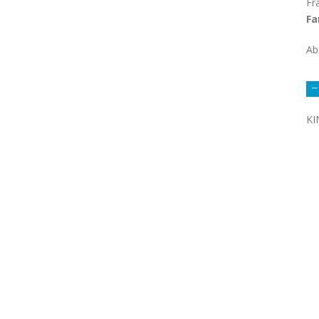
Fr
Fa
Ab
KI