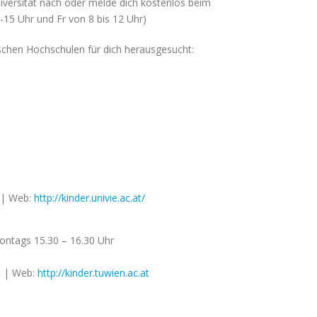
niversität nach oder melde dich kostenlos beim
15 Uhr und Fr von 8 bis 12 Uhr)
schen Hochschulen für dich herausgesucht:
| Web:
http://kinder.univie.ac.at/
ontags 15.30 – 16.30 Uhr
t
| Web:
http://kinder.tuwien.ac.at