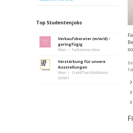
Top Studentenjobs
Fa
Verkaufsberater (m/w/d) –
Be
geringfügig
so
Wien
Parfumerie Alina
Verstärkung für unsere
Be
Ausstellungen
Fä
Wien
CreARTive Exhibitions
GmbH
F