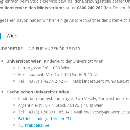
ag’ einfach beim Studienservice bzw. bei der Beratungsstelle deiner U
milienservice des Ministeriums
unter
0800 240 262
(Mo-Do von 9-
gesehen davon haben wir hier einige Ansprechpartner der österreichi
Wien
NDERBETREUUNG FÜR ANGEHÖRIGE DER
Universität Wien:
Kinderbüro der Universität Wien
Lammgasse 8/8, 1080 Wien
Erreichbarkeit: Mo-Do 9-16 Uhr, Fr 9-15 Uhr
Tel: +43 (0) 1 4277-2-4277 | Mail:
kinderbuero@univie.ac.at
Technischen Universität Wien
Kinderbetreuungsbeauftragte: Ewa Vesely, Sprechstunde: m
Argentinierstr. 8 / 4. Stock / E185 | 1040 Wien
Tel: +43 (0) 1 58801 185 04 | Mail:
ewa.vesely@tuwien.ac.a
Betriebskindergarten der TU
TU Krabbelstube