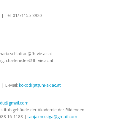
 | Tel: 01/71155-8920
aria.schlattau@fh-vie.ac.at
ung,
charlene.lee@fh-vie.ac.at
 | E-Mail:
kokodil(at)uni-ak.ac.at
adu@gmail.com
 Institutsgebäude der Akademie der Bildenden
 588 16-1188 |
tanja.mo.kiga@gmail.com