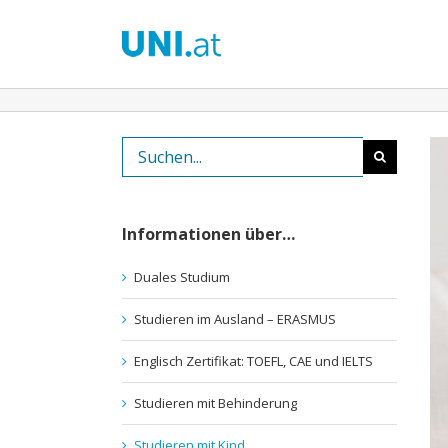
Zum
Inhalt
springen
Suche
nach:
Informationen über…
Duales Studium
Studieren im Ausland – ERASMUS
Englisch Zertifikat: TOEFL, CAE und IELTS
Studieren mit Behinderung
Studieren mit Kind