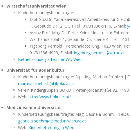
Wirtschaftsuniversität Wien
Kinderbetreuungsbeauftragte:
Dipl.-Soz.Dr. Yana Kavrakova I Arbeitskreis für Glei
1, Gebäude D1, 2. OG I Tel.: 01/31336-5116, E-Mail:
y
Assoz.Prof. Mag.Dr. Peter Keinz I Institut für Entrep
Welthandelsplatz 1, Gebäude D5, Ebene 4 I Tel.: 0131
Ingeborg Pernold I Personalabteilung, 1020 Wien, Per
01/31336-4993, E-Mail:
ingeborg.pernold@wu.ac.at
Betriebskindergarten der WU Wien
Universität für Bodenkultur
Kinderbetreuungsbeauftragte: Dipl.-Ing. Martina Fröhlich | T
martina.froehlich(at)boku.ac.at
Verein Kindergruppen BOKU | Peter-Jordanstraße 82, 1190 
Web:
http://www.boku.ac.at/
Medizinischen Universität
Kinderbetreuungsbeauftragte: Mag. Gabriela Böhm | Tel.: 0
gabriela.boehm(at)meduniwien.ac.at
Web:
Kinderbetreuung in Wien