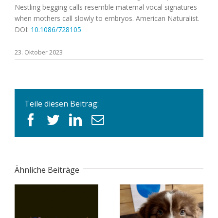
Nestling begging calls resemble maternal vocal signatures
when mothers call slowly to embryos. American Naturalist.
DOI:
10.1086/728105
23. Oktober 2023
Teile diesen Beitrag:
facebook
twitter
linkedin
E-
Mail
Ähnliche Beiträge