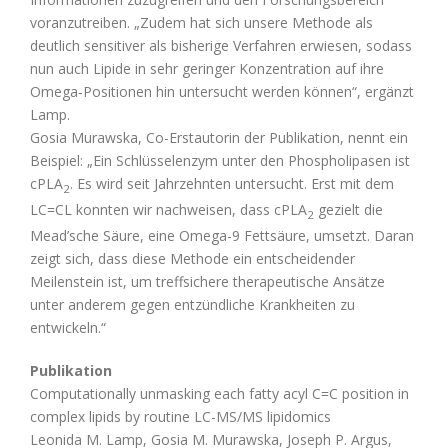
voranzutreiben. „Zudem hat sich unsere Methode als
deutlich sensitiver als bisherige Verfahren erwiesen, sodass
nun auch Lipide in sehr geringer Konzentration auf ihre
Omega‑Positionen hin untersucht werden können“, ergänzt
Lamp.
Gosia Murawska, Co-Erstautorin der Publikation, nennt ein
Beispiel: „Ein Schlüsselenzym unter den Phospholipasen ist
cPLA
. Es wird seit Jahrzehnten untersucht. Erst mit dem
2
LC=CL konnten wir nachweisen, dass cPLA
gezielt die
2
Mead’sche Säure, eine Omega-9 Fettsäure,
umsetzt. Daran
zeigt sich, dass diese Methode ein entscheidender
Meilenstein ist, um treffsichere therapeutische Ansätze
unter anderem gegen entzündliche Krankheiten zu
entwickeln.“
Publikation
Computationally unmasking each fatty acyl C=C position in
complex lipids by routine LC-MS/MS lipidomics
Leonida M. Lamp, Gosia M. Murawska, Joseph P. Argus,