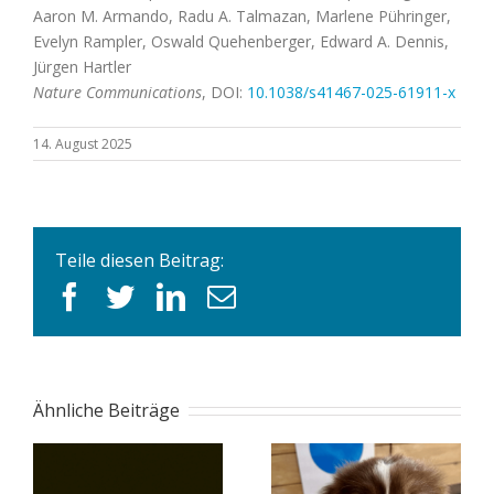
Aaron M. Armando, Radu A. Talmazan, Marlene Pühringer,
Evelyn Rampler, Oswald Quehenberger, Edward A. Dennis,
Jürgen Hartler
Nature Communications
, DOI:
10.1038/s41467-025-61911-x
14. August 2025
Teile diesen Beitrag:
facebook
twitter
linkedin
E-
Mail
Ähnliche Beiträge