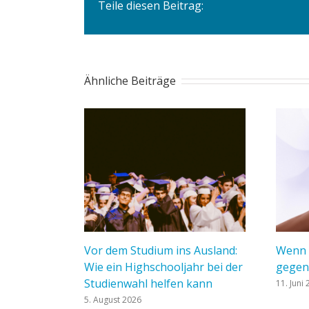
Teile diesen Beitrag:
Ähnliche Beiträge
Vor dem Studium ins Ausland:
Wenn d
Wie ein Highschooljahr bei der
gegen
Studienwahl helfen kann
11. Juni
5. August 2026