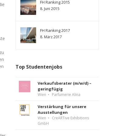
FH Ranking 2015
die
8. Juni 2015
FH Ranking 2017
8. März 2017
ste
zu
en
en
Top Studentenjobs
Verkaufsberater (m/w/d) –
geringfügig
Wien
Parfumerie Alina
Verstärkung für unsere
Ausstellungen
Wien
CreARTive Exhibitions
GmbH
der