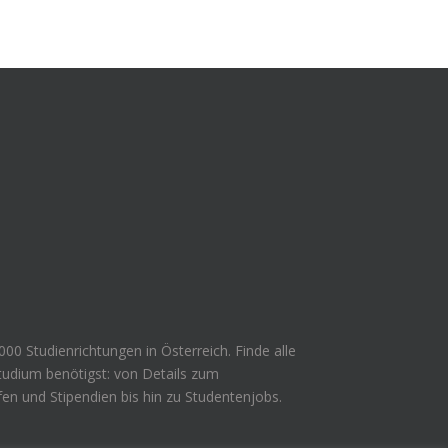
000 Studienrichtungen in Österreich. Finde alle
Studium benötigst: von Details zum
en und Stipendien bis hin zu Studentenjobs.