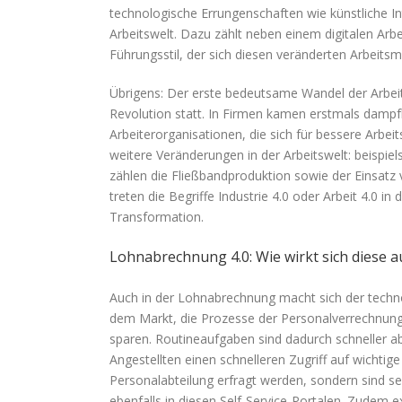
technologische Errungenschaften wie künstliche In
Arbeitswelt. Dazu zählt neben einem digitalen Arb
Führungsstil, der sich diesen veränderten Arbeits
Übrigens: Der erste bedeutsame Wandel der Arbeit 
Revolution statt. In Firmen kamen erstmals dampf
Arbeiterorganisationen, die sich für bessere Arbei
weitere Veränderungen in der Arbeitswelt: beispi
zählen die Fließbandproduktion sowie der Einsatz
treten die Begriffe Industrie 4.0 oder Arbeit 4.0 in 
Transformation.
Lohnabrechnung 4.0: Wie wirkt sich diese 
Auch in der Lohnabrechnung macht sich der techno
dem Markt, die Prozesse der Personalverrechnung
sparen. Routineaufgaben sind dadurch schneller ab
Angestellten einen schnelleren Zugriff auf wichti
Personalabteilung erfragt werden, sondern sind s
ebenfalls in diesen Self-Service-Portalen. Zudem e