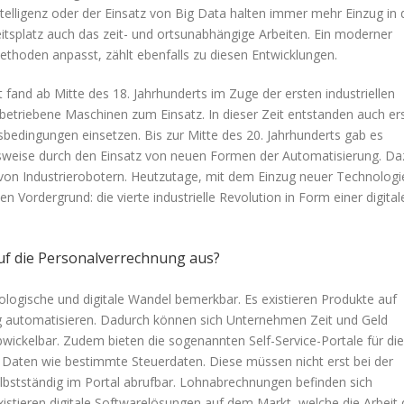
telligenz oder der Einsatz von Big Data halten immer mehr Einzug in 
eitsplatz auch das zeit- und ortsunabhängige Arbeiten. Ein moderner
methoden anpasst, zählt ebenfalls zu diesen Entwicklungen.
fand ab Mitte des 18. Jahrhunderts im Zuge der ersten industriellen
betriebene Maschinen zum Einsatz. In dieser Zeit entstanden auch er
tsbedingungen einsetzen. Bis zur Mitte des 20. Jahrhunderts gab es
elsweise durch den Einsatz von neuen Formen der Automatisierung. Da
 von Industrierobotern. Heutzutage, mit dem Einzug neuer Technologi
den Vordergrund: die vierte industrielle Revolution in Form einer digital
auf die Personalverrechnung aus?
logische und digitale Wandel bemerkbar. Es existieren Produkte auf
 automatisieren. Dadurch können sich Unternehmen Zeit und Geld
wickelbar. Zudem bieten die sogenannten Self-Service-Portale für die
ge Daten wie bestimmte Steuerdaten. Diese müssen nicht erst bei der
elbstständig im Portal abrufbar. Lohnabrechnungen befinden sich
xistieren digitale Softwarelösungen auf dem Markt, welche die Arbeit 