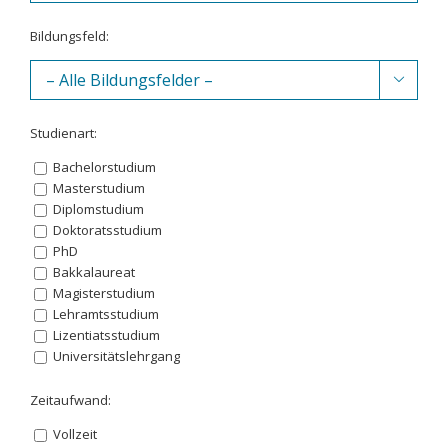
auf
Tätigkeiten
Bildungsfeld:
in
unterschiedlichsten

Bereichen
vorbereitet.
Studienart:
Bachelorstudium
Masterstudium
Diplomstudium
Doktoratsstudium
PhD
Bakkalaureat
Magisterstudium
Lehramtsstudium
Lizentiatsstudium
Universitätslehrgang
Zeitaufwand:
Vollzeit