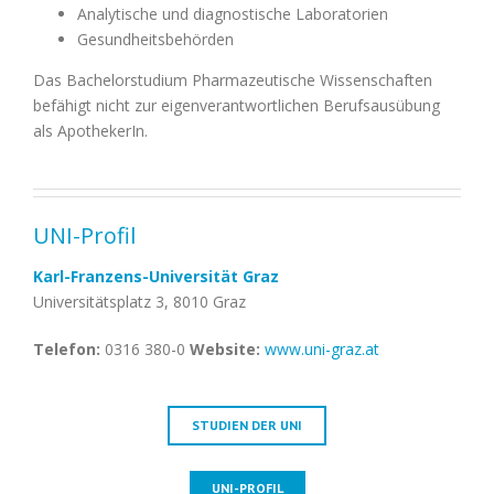
setzt
Analytische und diagnostische Laboratorien
sich
Gesundheitsbehörden
aus
Das Bachelorstudium Pharmazeutische Wissenschaften
einer
befähigt nicht zur eigenverantwortlichen Berufsausübung
Vielzahl
als ApothekerIn.
an
Disziplinen
zusammen,
weshalb
UNI-Profil
sich
auch
Karl-Franzens-Universität Graz
eine
Universitätsplatz 3, 8010 Graz
Reihe
an
Telefon:
0316 380-0
Website:
www.uni-graz.at
unterschiedlichen
Arbeits-
und
STUDIEN DER UNI
Tätigkeitsfeldern
ergeben.
UNI-PROFIL