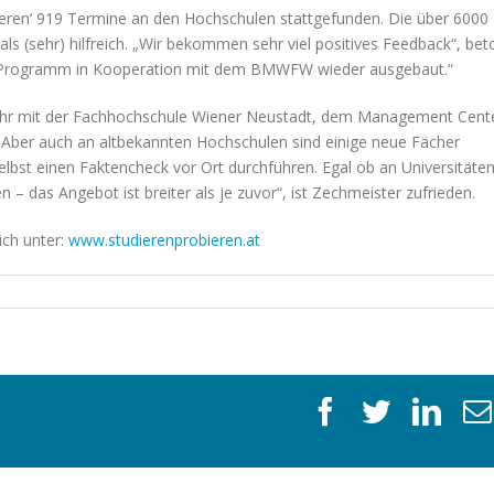
eren‘ 919 Termine an den Hochschulen stattgefunden. Die über 6000
 (sehr) hilfreich. „Wir bekommen sehr viel positives Feedback“, bet
s Programm in Kooperation mit dem BMWFW wieder ausgebaut.“
s Jahr mit der Fachhochschule Wiener Neustadt, dem Management Cent
. Aber auch an altbekannten Hochschulen sind einige neue Fächer
st einen Faktencheck vor Ort durchführen. Egal ob an Universitäten
das Angebot ist breiter als je zuvor“, ist Zechmeister zufrieden.
ich unter:
www.studierenprobieren.at
facebook
twitter
link