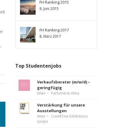
FH Ranking 2015
8. Juni 2015
ont
FH Ranking 2017
er
8. März 2017
,
Top Studentenjobs
Verkaufsberater (m/w/d) –
geringfügig
Wien
Parfumerie Alina
Verstärkung für unsere
edin
E-
Ausstellungen
Wien
CreARTive Exhibitions
Mail
GmbH