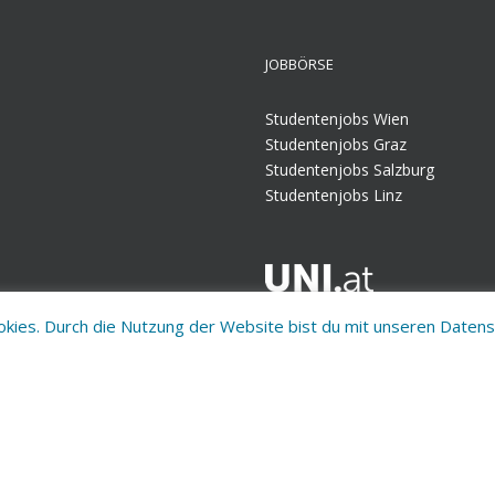
JOBBÖRSE
Studentenjobs Wien
Studentenjobs Graz
Studentenjobs Salzburg
Studentenjobs Linz
Informiere dich über mehr als 2.
ookies. Durch die Nutzung der Website bist du mit unseren Date
Informationen, die du für dein 
Aufnahmeverfahren, über Beihilf