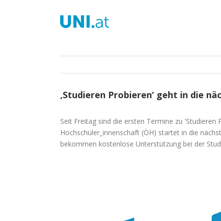
Zum
Inhalt
springen
‚Studieren Probieren‘ geht in die n
Seit Freitag sind die ersten Termine zu 'Studieren
Hochschüler_innenschaft (ÖH) startet in die nächs
bekommen kostenlose Unterstützung bei der Stud
Zeige
grösseres
Bild