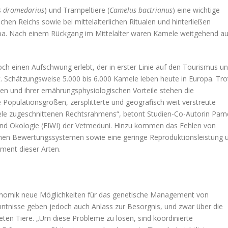
 dromedarius
) und Trampeltiere (
Camelus bactrianus
) eine wichtige
chen Reichs sowie bei mittelalterlichen Ritualen und hinterließen
opa. Nach einem Rückgang im Mittelalter waren Kamele weitgehend au
och einen Aufschwung erlebt, der in erster Linie auf den Tourismus u
. Schätzungsweise 5.000 bis 6.000 Kamele leben heute in Europa. Tro
en und ihrer ernährungsphysiologischen Vorteile stehen die
e Populationsgrößen, zersplitterte und geografisch weit verstreute
e zugeschnittenen Rechtsrahmens“, betont Studien-Co-Autorin Pam
 und Ökologie (FIWI) der Vetmeduni. Hinzu kommen das Fehlen von
chen Bewertungssystemen sowie eine geringe Reproduktionsleistung 
ment dieser Arten.
Genomik neue Möglichkeiten für das genetische Management von
ntnisse geben jedoch auch Anlass zur Besorgnis, und zwar über die
teten Tiere. „Um diese Probleme zu lösen, sind koordinierte