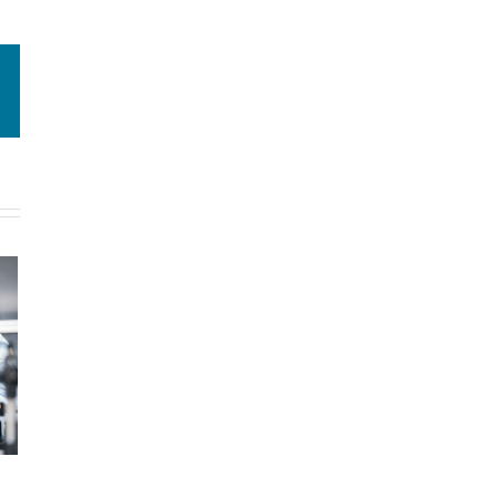
edin
E-
Mail