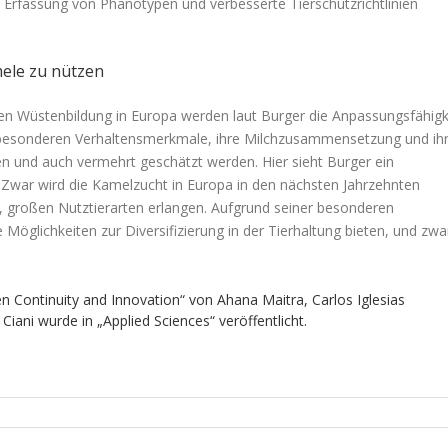
e Erfassung von Phänotypen und verbesserte Tierschutzrichtlinien
mele zu nützen
n Wüstenbildung in Europa werden laut Burger die Anpassungsfähigk
besonderen Verhaltensmerkmale, ihre Milchzusammensetzung und ih
ten und auch vermehrt geschätzt werden. Hier sieht Burger ein
: „Zwar wird die Kamelzucht in Europa in den nächsten Jahrzehnten
n, großen Nutztierarten erlangen. Aufgrund seiner besonderen
Möglichkeiten zur Diversifizierung in der Tierhaltung bieten, und zwa
n Continuity and Innovation“ von Ahana Maitra, Carlos Iglesias
iani wurde in „Applied Sciences“ veröffentlicht.