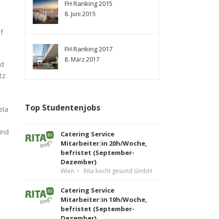
FH Ranking 2015
8. Juni 2015
f
FH Ranking 2017
8. März 2017
nd
tz
Top Studentenjobs
ela
und
Catering Service
Mitarbeiter:in 20h/Woche,
befristet (September-
Dezember)
Wien
Rita kocht gesund GmbH
Catering Service
Mitarbeiter:in 10h/Woche,
befristet (September-
Dezember)