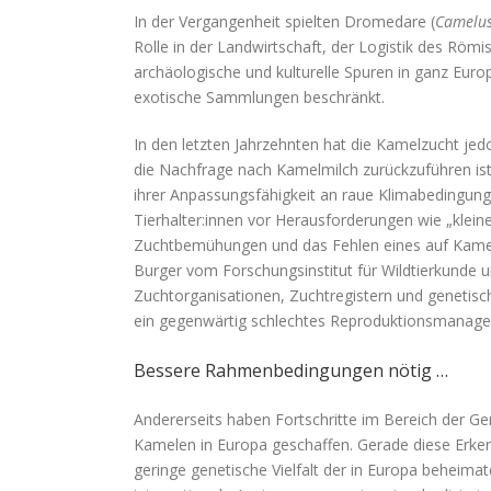
In der Vergangenheit spielten Dromedare (
Camelus
Rolle in der Landwirtschaft, der Logistik des Römis
archäologische und kulturelle Spuren in ganz Eur
exotische Sammlungen beschränkt.
In den letzten Jahrzehnten hat die Kamelzucht jed
die Nachfrage nach Kamelmilch zurückzuführen ist
ihrer Anpassungsfähigkeit an raue Klimabedingung
Tierhalter:innen vor Herausforderungen wie „klein
Zuchtbemühungen und das Fehlen eines auf Kamel
Burger vom Forschungsinstitut für Wildtierkunde
Zuchtorganisationen, Zuchtregistern und genetis
ein gegenwärtig schlechtes Reproduktionsmanage
Bessere Rahmenbedingungen nötig …
Andererseits haben Fortschritte im Bereich der 
Kamelen in Europa geschaffen. Gerade diese Erken
geringe genetische Vielfalt der in Europa beheima