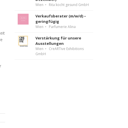
Wien
Rita kocht gesund GmbH
Verkaufsberater (m/w/d) –
geringfügig
Wien
Parfumerie Alina
eit
Verstärkung für unsere
re
Ausstellungen
Wien
CreARTive Exhibitions
GmbH
r