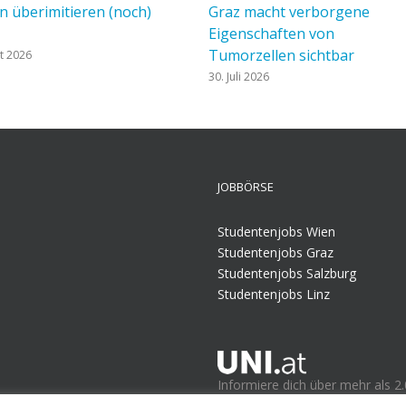
 überimitieren (noch)
Graz macht verborgene
Eigenschaften von
Tumorzellen sichtbar
t 2026
30. Juli 2026
JOBBÖRSE
Studentenjobs Wien
Studentenjobs Graz
Studentenjobs Salzburg
Studentenjobs Linz
Informiere dich über mehr als 2.
Informationen, die du für dein 