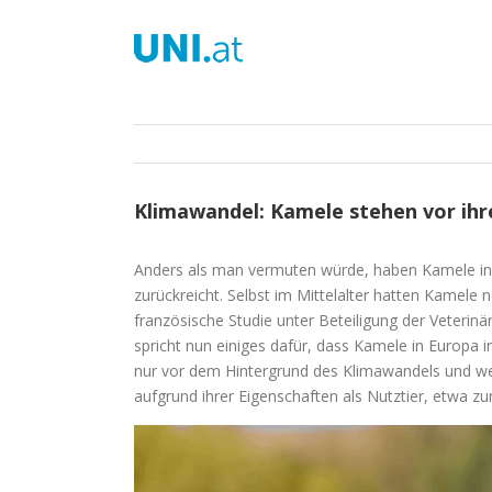
Zum
Inhalt
springen
Klimawandel: Kamele stehen vor ih
Anders als man vermuten würde, haben Kamele in Eu
zurückreicht. Selbst im Mittelalter hatten Kamele no
französische Studie unter Beteiligung der Veterinä
spricht nun einiges dafür, dass Kamele in Europa i
nur vor dem Hintergrund des Klimawandels und we
aufgrund ihrer Eigenschaften als Nutztier, etwa z
Zeige
grösseres
Bild