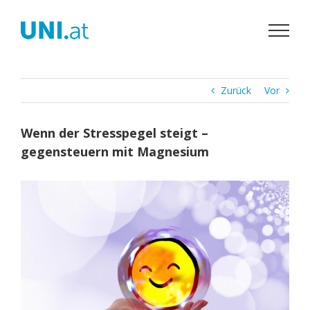
Zum
Inhalt
springen
Zurück
Vor
Wenn der Stresspegel steigt –
gegensteuern mit Magnesium
Zeige
grösseres
Bild