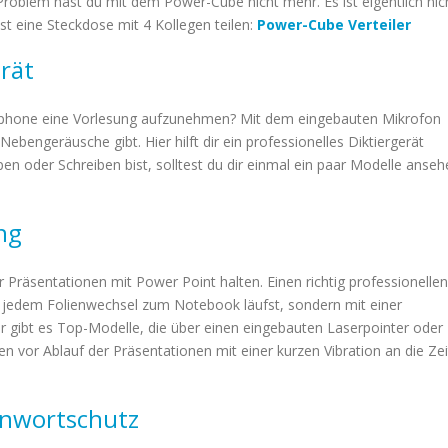
roblem hast du mit dem Power-Cube nicht mehr. Es ist eigentlich nic
nst eine Steckdose mit 4 Kollegen teilen:
Power-Cube Verteiler
rät
tphone eine Vorlesung aufzunehmen? Mit dem eingebauten Mikrofon
ebengeräusche gibt. Hier hilft dir ein professionelles Diktiergerät
en oder Schreiben bist, solltest du dir einmal ein paar Modelle anseh
ng
Präsentationen mit Power Point halten. Einen richtig professionellen
ei jedem Folienwechsel zum Notebook läufst, sondern mit einer
r gibt es Top-Modelle, die über einen eingebauten Laserpointer oder
n vor Ablauf der Präsentationen mit einer kurzen Vibration an die Zei
nnwortschutz