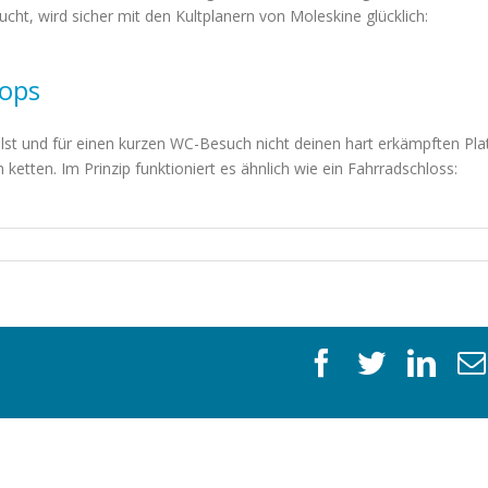
cht, wird sicher mit den Kultplanern von Moleskine glücklich:
tops
lst und für einen kurzen WC-Besuch nicht deinen hart erkämpften Pla
h ketten. Im Prinzip funktioniert es ähnlich wie ein Fahrradschloss:
facebook
twitter
link