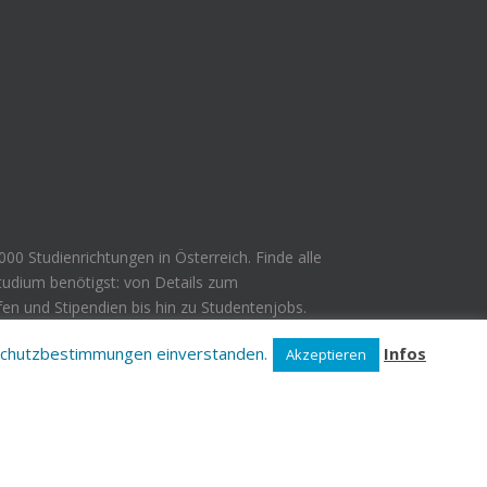
000 Studienrichtungen in Österreich. Finde alle
Studium benötigst: von Details zum
en und Stipendien bis hin zu Studentenjobs.
nschutzbestimmungen einverstanden.
Infos
Akzeptieren
facebook
twitter