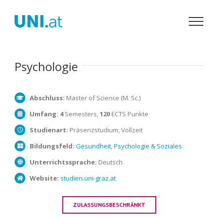
Zum
Inhalt
springen
Psychologie
Abschluss:
Master of Science (M. Sc.)
Umfang:
4
Semesters,
120
ECTS Punkte
Studienart:
Präsenzstudium, Vollzeit
Bildungsfeld:
Gesundheit, Psychologie & Soziales
Unterrichtssprache:
Deutsch
Website:
studien.uni-graz.at
ZULASSUNGSBESCHRÄNKT