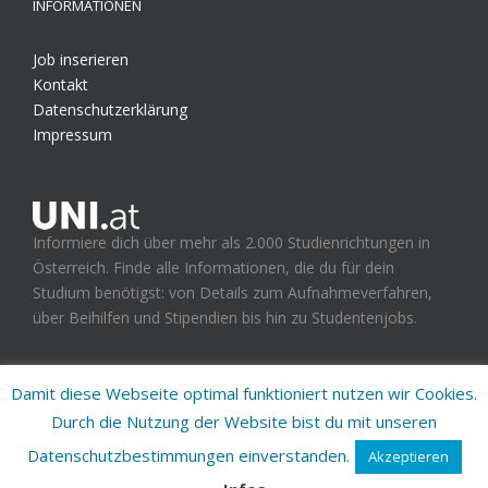
INFORMATIONEN
Job inserieren
Kontakt
Datenschutzerklärung
Impressum
Informiere dich über mehr als 2.000 Studienrichtungen in
Österreich. Finde alle Informationen, die du für dein
Studium benötigst: von Details zum Aufnahmeverfahren,
über Beihilfen und Stipendien bis hin zu Studentenjobs.
Damit diese Webseite optimal funktioniert nutzen wir Cookies.
Durch die Nutzung der Website bist du mit unseren
UNI.at - Studienplattform für Österreich
Datenschutzbestimmungen einverstanden.
Akzeptieren
facebook
twitter