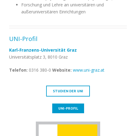
sind
Forschung und Lehre an universitären und
beispielsweise
außeruniversitären Einrichtungen
folgende
Berufs-
und
UNI-Profil
Tätigkeitsfelder:
Karl-Franzens-Universität Graz
Universitätsplatz 3, 8010 Graz
Telefon:
0316 380-0
Website:
www.uni-graz.at
STUDIEN DER UNI
UNI-PROFIL