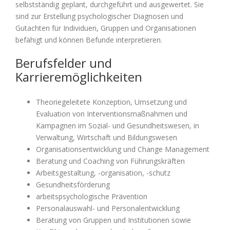
selbstständig geplant, durchgeführt und ausgewertet. Sie
sind zur Erstellung psychologischer Diagnosen und
Gutachten für Individuen, Gruppen und Organisationen
befähigt und können Befunde interpretieren.
Berufsfelder und
Karrieremöglichkeiten
Aufgrund
Theoriegeleitete Konzeption, Umsetzung und
ihrer
Evaluation von Interventionsmaßnahmen und
vertieften
Kampagnen im Sozial- und Gesundheitswesen, in
Fach-
Verwaltung, Wirtschaft und Bildungswesen
und
Organisationsentwicklung und Change Management
Methodenkenntnisse
Beratung und Coaching von Führungskräften
qualifizieren
Arbeitsgestaltung, -organisation, -schutz
sich
Gesundheitsförderung
die
arbeitspsychologische Prävention
AbsolventInnen
Personalauswahl- und Personalentwicklung
des
Masterstudiums
Beratung von Gruppen und Institutionen sowie