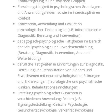
Psychologie
Konfliktregelung in und zwischen Gruppen
für
eine
Forschungstätigkeit in psychologischen Grundlagen-
Reihe
und Anwendungsfeldern sowie im interdisziplinären
selbstständiger
Kontext
oder
Konzeption, Anwendung und Evaluation
leitender
psychologischer Technologien (z.B. internetbasierte
Tätigkeiten
Diagnostik, Beratung und Intervention)
in
pädagogisch-psychologische Tätigkeiten im Bereich
Bereichen
der Schulpsychologie und Erwachsenenbildung
wie
(Beratung, Diagnostik, Intervention, Aus- und
z.B.
Weiterbildung)
Gesundheits-
berufliche Tätigkeiten in Einrichtungen zur Diagnostik,
und
Betreuung und Rehabilitation von Kindern und
Sozialwesen,
Erwachsenen mit neuropsychologischen Störungen
Wirtschaft,
und Erkrankungen (neurologische und psychiatrische
Wissenschaft,
Kliniken, Rehabilitationseinrichtungen)
Bildungswesen.
Erstellung psychologischer Gutachten in
Von
verschiedenen Anwendungsfeldern (z.B.
besonderer
Eignungsfeststellung; Klinische Psychologie;
Relevanz
Gesundheitspsychologie; Verkehrspsychologie)