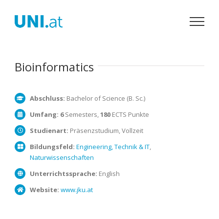
Zum
Inhalt
springen
Bioinformatics
Abschluss:
Bachelor of Science (B. Sc.)
Umfang:
6
Semesters,
180
ECTS Punkte
Studienart:
Präsenzstudium, Vollzeit
Bildungsfeld:
Engineering, Technik & IT
,
Naturwissenschaften
Unterrichtssprache:
English
Website:
www.jku.at