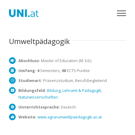
Zum
Inhalt
springen
Umweltpädagogik
Abschluss:
Master of Education (M. Ed.)
Umfang:
4
Semesters,
60
ECTS Punkte
Studienart:
Präsenzstudium, Berufsbegleitend
Bildungsfeld:
Bildung, Lehramt & Pädagogik
,
Naturwissenschaften
Unterrichtssprache:
Deutsch
Website:
www.agrarumweltpaedagogik.ac.at