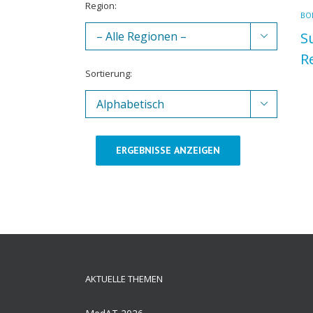
Region:
BOK
S

R
Sortierung:

ERGEBNISSE ANZEIGEN
AKTUELLE THEMEN