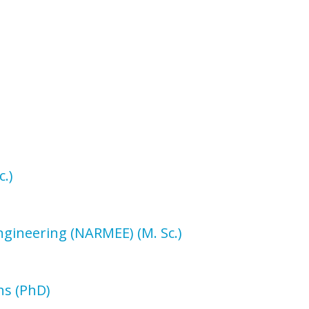
c.)
Engineering (NARMEE)
(M. Sc.)
ins
(PhD)