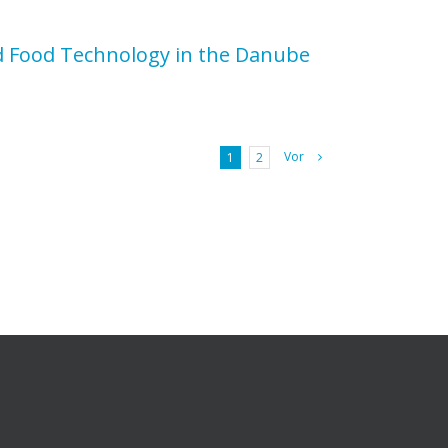
nd Food Technology in the Danube
Vor
1
2