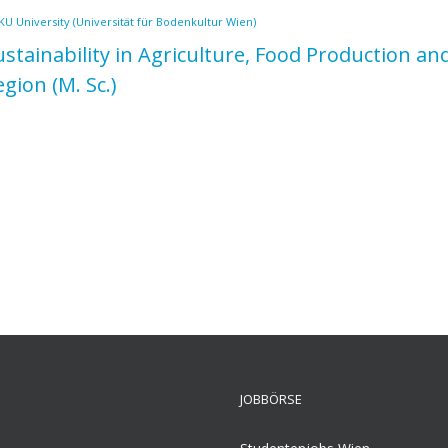
U University (Universität für Bodenkultur Wien)
ustainability in Agriculture, Food Production a
egion
(M. Sc.)
JOBBÖRSE