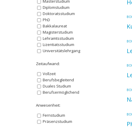
H
Masterstudium
Diplomstudium
Doktoratsstudium
BOK
PhD
K
Bakkalaureat
Magisterstudium
Lehramtsstudium
BOK
Lizentiatsstudium
L
Universitätslehrgang
Zeitaufwand:
BOK
Vollzeit
L
Berufsbegleitend
Duales Studium
BOK
Berufsermöglichend
N
Anwesenheit:
BOK
Fernstudium
Präsenzstudium
P