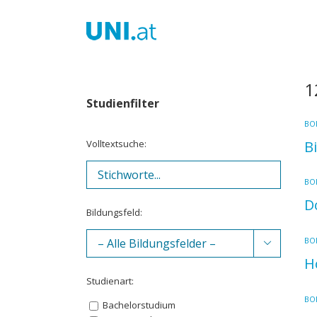
Zum
Inhalt
springen
1
Studienfilter
BOK
Volltextsuche:
B
BOK
D
Bildungsfeld:
BOK

H
Studienart:
BOK
Bachelorstudium