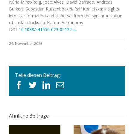
Núria Miret-Roig, João Alves, David Barrado, Andreas
Burkert, Sebastian Ratzenböck & Ralf Konietzka: Insights
into star formation and dispersal from the synchronisation
of stellar clocks. In: Nature Astronomy
DOI:
10.1038/s41550-023-02132-4
24. November 2023
Teile diesen Beitrag:
facebook
twitter
linkedin
E-
Mail
Ähnliche Beiträge