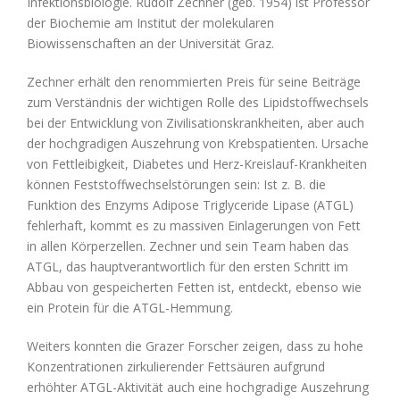
Infektionsbiologie. Rudolf Zechner (geb. 1954) ist Professor
der Biochemie am Institut der molekularen
Biowissenschaften an der Universität Graz.
Zechner erhält den renommierten Preis für seine Beiträge
zum Verständnis der wichtigen Rolle des Lipidstoffwechsels
bei der Entwicklung von Zivilisationskrankheiten, aber auch
der hochgradigen Auszehrung von Krebspatienten. Ursache
von Fettleibigkeit, Diabetes und Herz-Kreislauf-Krankheiten
können Feststoffwechselstörungen sein: Ist z. B. die
Funktion des Enzyms Adipose Triglyceride Lipase (ATGL)
fehlerhaft, kommt es zu massiven Einlagerungen von Fett
in allen Körperzellen. Zechner und sein Team haben das
ATGL, das hauptverantwortlich für den ersten Schritt im
Abbau von gespeicherten Fetten ist, entdeckt, ebenso wie
ein Protein für die ATGL-Hemmung.
Weiters konnten die Grazer Forscher zeigen, dass zu hohe
Konzentrationen zirkulierender Fettsäuren aufgrund
erhöhter ATGL-Aktivität auch eine hochgradige Auszehrung