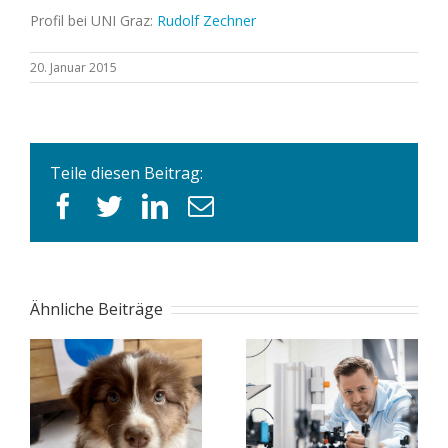
Profil bei UNI Graz:
Rudolf Zechner
20. Januar 2015
Teile diesen Beitrag:
facebook
twitter
linkedin
E-
Mail
Ähnliche Beiträge