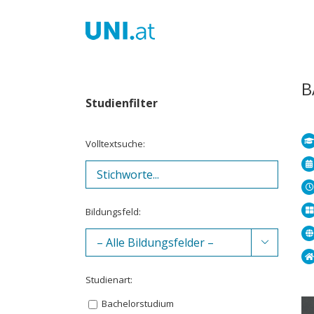
Zum
Inhalt
springen
B
Studienfilter
Volltextsuche:
Bildungsfeld:

Studienart:
Bachelorstudium