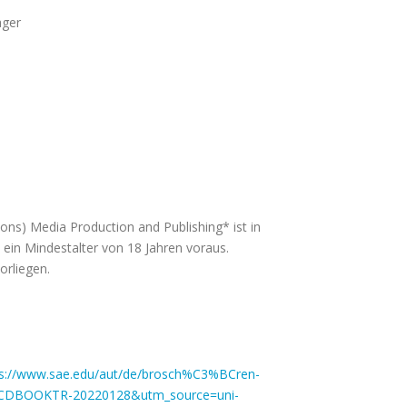
ager
ns) Media Production and Publishing* ist in
t ein Mindestalter von 18 Jahren voraus.
orliegen.
ps://www.sae.edu/aut/de/brosch%C3%BCren-
-CDBOOKTR-20220128&utm_source=uni-