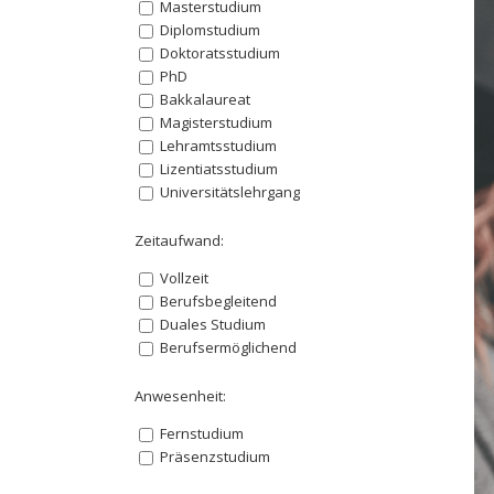
Masterstudium
Diplomstudium
Doktoratsstudium
PhD
Bakkalaureat
Magisterstudium
Lehramtsstudium
Lizentiatsstudium
Universitätslehrgang
Zeitaufwand:
Vollzeit
Berufsbegleitend
Duales Studium
Berufsermöglichend
Anwesenheit:
Fernstudium
Präsenzstudium