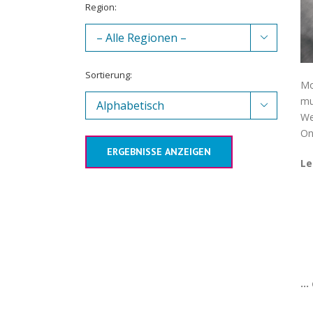
Region:

Sortierung:
Mo
mu

We
On
ERGEBNISSE ANZEIGEN
Le
… 