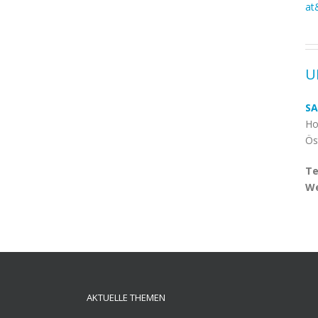
at
U
SA
Ho
Ös
Te
We
AKTUELLE THEMEN