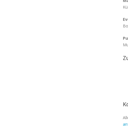
M
Kü
Ev
Bo
Pu
Mu
Z
K
Al
an