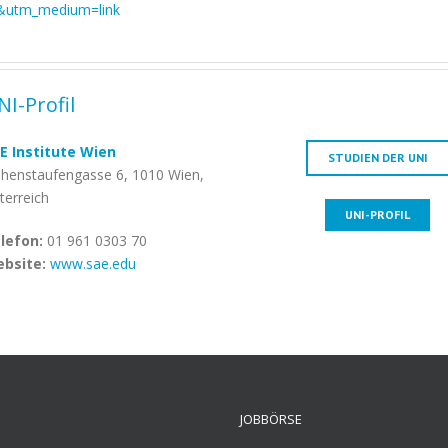
&utm_medium=link
NI-Profil
E Institute Wien
STUDIEN DER UNI
henstaufengasse 6, 1010 Wien,
terreich
UNI-PROFIL
lefon:
01 961 0303 70
bsite:
www.sae.edu
JOBBÖRSE