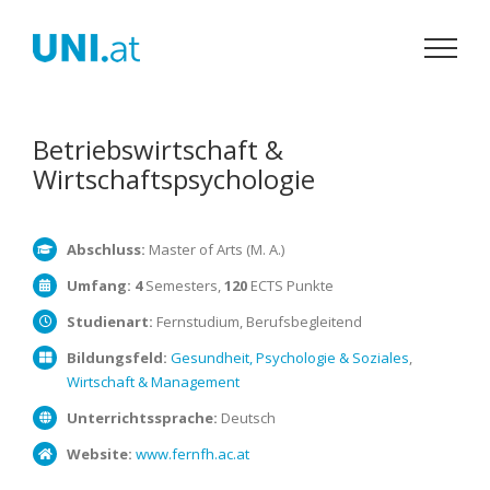
Zum
Inhalt
springen
Betriebswirtschaft &
Wirtschaftspsychologie
Abschluss:
Master of Arts (M. A.)
Umfang:
4
Semesters,
120
ECTS Punkte
Studienart:
Fernstudium, Berufsbegleitend
Bildungsfeld:
Gesundheit, Psychologie & Soziales
,
Wirtschaft & Management
Unterrichtssprache:
Deutsch
Website:
www.fernfh.ac.at