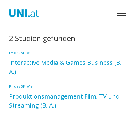
Zum
Inhalt
springen
2 Studien gefunden
FH des BFI Wien
Interactive Media & Games Business
(B.
A.)
FH des BFI Wien
Produktionsmanagement Film, TV und
Streaming
(B. A.)