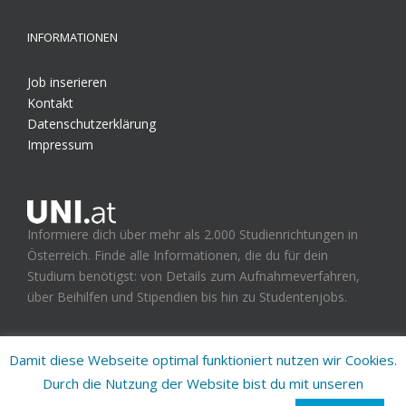
INFORMATIONEN
Job inserieren
Kontakt
Datenschutzerklärung
Impressum
Informiere dich über mehr als 2.000 Studienrichtungen in
Österreich. Finde alle Informationen, die du für dein
Studium benötigst: von Details zum Aufnahmeverfahren,
über Beihilfen und Stipendien bis hin zu Studentenjobs.
Damit diese Webseite optimal funktioniert nutzen wir Cookies.
Durch die Nutzung der Website bist du mit unseren
UNI.at - Studienplattform für Österreich