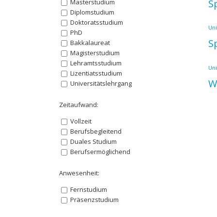
S
Masterstudium
Diplomstudium
Doktoratsstudium
Uni
PhD
S
Bakkalaureat
Magisterstudium
Lehramtsstudium
Uni
Lizentiatsstudium
W
Universitätslehrgang
Zeitaufwand:
Vollzeit
Berufsbegleitend
Duales Studium
Berufsermöglichend
Anwesenheit:
Fernstudium
Präsenzstudium