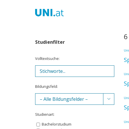
Zum
Inhalt
springen
6
Studienfilter
Uni
Volltextsuche:
S
Uni
S
Bildungsfeld:
Uni

S
Studienart:
Uni
Bachelorstudium