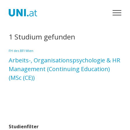
Zum
Inhalt
springen
1 Studium gefunden
FH des BFI Wien
Arbeits-, Organisationspsychologie & HR
Management
(Continuing Education)
(MSc (CE))
Studienfilter