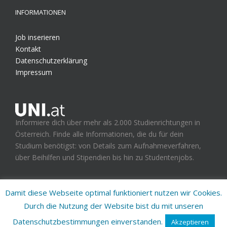
INFORMATIONEN
Job inserieren
Kontakt
Datenschutzerklärung
Impressum
Informiere dich über mehr als 2.000 Studienrichtungen in
Österreich. Finde alle Informationen, die du für dein
Studium benötigst: von Details zum Aufnahmeverfahren,
über Beihilfen und Stipendien bis hin zu Studentenjobs.
Damit diese Webseite optimal funktioniert nutzen wir Cookies.
Durch die Nutzung der Website bist du mit unseren
UNI.at - Studienplattform für Österreich
Datenschutzbestimmungen einverstanden.
Akzeptieren